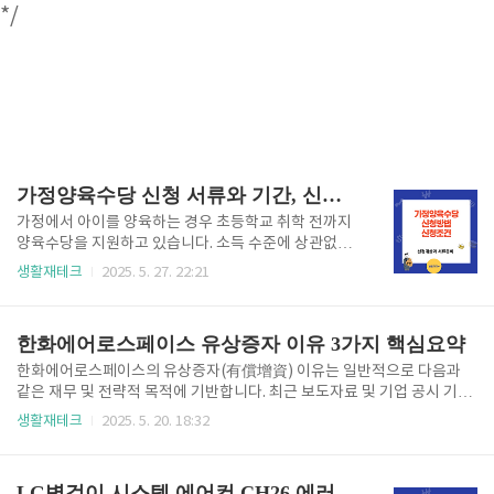
*/
가정양육수당 신청 서류와 기간, 신청방법 아동 보육 영유아 현금지급
가정에서 아이를 양육하는 경우 초등학교 취학 전까지
양육수당을 지원하고 있습니다. 소득 수준에 상관없이
월 최대 20만원까지 현금지급이 됩니다. 이번 시간엔
생활재테크
2025. 5. 27. 22:21
유형별 가정양육수당 지원대상과 지급 금액과 신청방
법, 신청결과 확인까지 알아보겠습니다. 2025년 정부
지원내용을 한 번에 정리된 내용이 필요하신가요? 아래
한화에어로스페이스 유상증자 이유 3가지 핵심요약
자료를 '한번에 다운로드" 받을수 있습니다. 보육사업
한번에 다운로드 ✅ 지원대상과 지급 금액 지원대상 가
한화에어로스페이스의 유상증자(有償增資) 이유는 일반적으로 다음과
정양육수당은 아동의 연령과 거주 지역, 장애 여부에 따
같은 재무 및 전략적 목적에 기반합니다. 최근 보도자료 및 기업 공시 기준
라 차등 지급됩니다. 일반 가정의 경우 월 10만 원이 지
(2024~2025년 추정), 다음과 같은 이유로 유상증자를 단행한 것으로 해
생활재테크
2025. 5. 20. 18:32
급되며, 장애아동이나 농어촌 지역 아동에게는 그보다
석됩니다:✅ 1. 방산 계열사 인수 및 재편 자금 조달 한화에어로스페이스는
높은 금액이 지급됩니다. 이 같은 차등 지급은 양육 환
그룹 내 방산 사업을 재편하고 통합하기 위해,한화디펜스, 한화시스템 일
경에 따라 발생할 수 있는 추가적인 경제적 부담을..
부 지분, 한화군수 등 계열사 지분 인수 및 합병을 추진 중입니다.유상증자
LG벽걸이 시스템 에어컨 CH26 에러코드 - 전기 계통 문제를 의심해봐야 합니다.