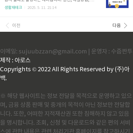
감지 실패로 발생하는 에러입니다. 원인, 해결방법, 수
트리밍 링크를 통해 바로 접속 가능: https://onair.im
리비용, 수리업체 정보까지 모두 확인하세요.빠르게 C
생활재테크
2025. 5. 11. 21:14
bc.com/3. 모바일에서는 각 방송사 앱을 통해도 시청
H24 문제를 해결하려면 아래 버튼을 클릭하세요. CH2
가능 (KBS My, MBC mini, SBS 뉴스앱 등) 2.Q&A Q
4에러 해결방법 👆 에어컨을 작동시켰는데 갑자기 CH2
1..
4 에러코드가 뜨고 작동이 중단되었다면, 이는 실외기
이전
다음
팬 모터의 회전 이상 또는 회전 감지 실패가 원인입니
다.특히 무더운 여름철 실외기 과부하 상황에서 자주 발
생하며, 조기 점검이 필수입니다. 이번 글에서는 CH24
에러의 원인, 해결방법, 수리비용, 그리고 전문 수리업
이메일: sujuubzzan@gmail.com | 운영자 : 수줍짠투
체 정보까지 깔끔하게 정리해드립니다. 🔍 CH24 에러
코드 원인 CH24는 실외기 팬 모터가 정상적으로 회전
제작 : 아로스
하지 않거나, 회전을 감지하는 회로에 문제가 있..
Copyrights © 2022 All Rights Reserved by (주)아
백.
※ 해당 웹사이트는 정보 전달을 목적으로 운영하고 있으
며, 금융 상품 판매 및 중개의 목적이 아닌 정보만 전달합
니다. 또한, 어떠한 지적재산권 또한 침해하지 않고 있음
을 명시합니다. 조회, 신청 및 다운로드와 같은 편의 서비
스에 관한 내용은 관련 처리기관 홈페이지를 참고하시기