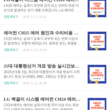
자금으로 계열사 인수자금을 조달방산 사업 포트폴리오 통합 → ‘종합 방
산 플랫폼 기업’으로 전환 가속화 ✅ 2. 신규 사업 투자 및 R&D 확대 미래
CH26 에러는 실외기 과전류 감지 또는 인버터 회로 이
전략 산업인 우주·항공·방산 IT 융합 기술에 대한 R&D 자금 확보 목적도
상으로 발생하는 전기 계통 오류입니다. LG 에어컨 벽
포함됩니다.K9 자주포, 누리호, 인공위성 부품 등..
걸이 시스템 에어컨 등 CH26에러코드의 원인, 해결방
생활재테크
2025. 5. 17. 18:21
법, 수리비용, 수리 전문업체까지 지금 바로 확인해 보
시길 바랍니다. 에어컨을 작동시켰는데 갑자기 CH26
에러코드가 발생하면서 꺼진다면? 이 에러는 실외기에
에어컨 CH25 에러 원인과 수리비용 지금 확인 안 하면 손해!
서 과전류가 감지되었거나 인버터 회로에 이상이 발생
했을 때 표시되는 고장 코드입니다. CH26은 단순한 센
CH25 에러는 실외기 압축기 과부하 또는 전력 이상으
서 오류가 아니라, 에어컨의 전기 회로 또는 압축기 관
로 발생하는 치명적 에러입니다. 정확한 원인, 해결방
련 문제일 가능성이 크기 때문에 빠른 점검이 필요합니
법, 수리비용, 수리업체 정보까지 지금 바로 확인하세
생활재테크
2025. 5. 14. 23:44
다 빠르게 CH26 문제 해결하려면 아래 버튼을 클릭하
요. 에어컨이 갑자기 꺼지면서 CH25 에러코드가 표시
세요. CH26에러해결 바로가기 👆 ✅ [전기 계통 문제를
되었다면, 무조건 확인이 필요합니다. 이 오류는 단순한
의심해야 합니다] CH26 에러코드 원인 CH26..
센서 에러가 아니라 압축기(컴프레서) 이상, 전류 과부
21대 대통령선거 개표 방송 실시간보기(KBS,MBC,SBS)
하, 회로 고장과 관련된 중대 오류입니다. 특히 무리한
냉방 운전이나 실외기 고온 상태에서 자주 발생하므로,
2025년 6월 3일, 제21대 대통령선거 개표 방송이 시작
빠른 진단과 수리 조치가 필수적입니다. 빠르게 CH25
됩니다. 방송 3사(KBS, MBC, SBS)는 긴장감 넘치는
문제 해결하려면 아래 "CH25 에러 해결방법 바로보
개표 상황을 생중계할 예정이며, 이를 실시간으로 확인
생활재테크
2025. 5. 11. 21:46
기" 를 이용하시길 바랍니다. CH25 에러 해결방법 👆
할 수 있는 방법은 무엇일까요? 아래 버튼을 눌러 실시
✅ [이거 모르고 계속 틀면 고장 심각해짐] CH25 에러
간 개표방송으로 바로 이동해보세요! 이번 선거일은 20
코드 원인 CH25 오류는 실외기 내부의..
25년 6월 3일이며, 오후 7시부터 개표가 시작되어 밤늦
LG 벽걸이 시스템 에어컨 CH24 에러 원인과 수리비용 정리
게까지 생중계로 이어질 예정입니다. 개표방송 바로보
기👆 . 1.개표 방송 시청 방법 1. 각 방송사의 공식 홈페
CH24 에러는 에어컨 실외기의 팬 모터 이상 또는 회전
이지 또는 실시간 스트리밍 채널 이용2. MBC는 전용 스