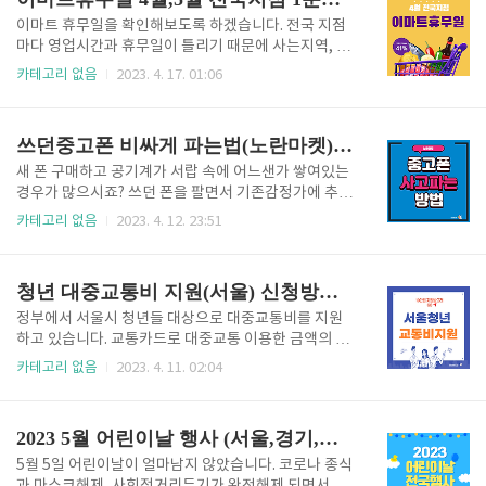
도록 확인해 드리겠습니다. 삼..
시는데요. 무상점검 기간은 3월8일부터 5월 31일까지
입니다. LG에어컨 무상점검 내용과 신청방법에 대해 알
이마트 휴무일을 확인해보도록 하겠습니다. 전국 지점
아보겠습니다. 바쁘신 분들은 " LG 에어컨 무상점검 신
마다 영업시간과 휴무일이 틀리기 때문에 사는지역, 방
청" 버튼을 눌러주세요 무상점검 신청방법 LG에어컨
문원하시는 지역의 이마트 휴무일과 매달 이마트 휴무
카테고리 없음
2023. 4. 17. 01:06
무상점검 서비스 신청방법을 확인해 보겠습니다. 온라
일 확인하는 방법까지 확인해드리겠습니다. 바쁘신분
인이나 유선상으로 간편하게 신청하실 수 있습니다. 1.
들을 위해 지점명 입력후 휴무일 바로 확인할수 있도록
온라인 신청 LG전자 에어컨 무상점검 온라인신청을 위
아래 "내 주변 이마트 휴무일 찾기" 를 눌러주시면됩니
쓰던중고폰 비싸게 파는법(노란마켓) 아이폰포함 추가보상15만원
해 LG전자 홈페이지를 접속해..
다. 이마트휴무일 4월.5월달력 달력을 통해서 현재 날
짜를 확인해 보시고, 이마트휴무일은 언제인지 확인해
새 폰 구매하고 공기계가 서랍 속에 어느샌가 쌓여있는
보도록 하겠습니다. 4월 달력이미지만 보여드렸는데요.
경우가 많으시죠? 쓰던 폰을 팔면서 기존감정가에 추가
5월에 행사가 많잖아요? 5월의 이마트휴무일도 확인원
보상을 최대15만원까지 더 받을 수 있는 방법이 있어서
카테고리 없음
2023. 4. 12. 23:51
하시면 , 5월 "달력 바로가기"를 통해서 확인해 보시면
소개해드리겠습니다. 무료 픽업신청도 가능하니 바쁘
됩니다. 이마트휴무일(4.5월) 이마트휴무일 4월과 5월
신 분들 위해 "픽업신청 바로가기" 링크를 아래 남겨드
달 전국지점을 한장의 자료로 확인하실수 있습니다. 이
리겠습니다. 노란마켓은 휴대폰(애플, 삼성, 엘지) 뿐만
청년 대중교통비 지원(서울) 신청방법 및 지원대상
마트휴무일 4월과 5월달 전국지점..
아니라 아이패드 태블릿 PC, 웨어러블 등을 모두 사거
나 팔 수 있는 중고매매사이트입니다. 노란 마켓은 사고
정부에서 서울시 청년들 대상으로 대중교통비를 지원
파는 게 모두 가능하며 아이폰수리, 내 폰교환, 알뜰/선
하고 있습니다. 교통카드로 대중교통 이용한 금액의 2
불 요금제 등 다양한 서비스를 이용할수있습니다. 이 글
0%까지 연간 최대 10만 원을 지원해 주기 때문에, 여
카테고리 없음
2023. 4. 11. 02:04
을 읽는데 1분의 시간투자로 중고폰 최고가 매입과 추
러분이 딱 1분만 시간투자한다면 10만 원 벌어가실 겁
가보상 최대 15만 원 혜택도 받아가시면 좋을것 같습니
니다. 먼저 시간 없으신 분들을 위해 아래 링크 남겨드
다. 먼저 노란마켓을 선택하면 좋은 이유에 대해서 아래
릴 테니 바로 확인해 보시기 바랍니다. 서울시 청년 대
2023 5월 어린이날 행사 (서울,경기,부산,아산)
글을 통해서 확..
중교통비 신청방법 지원 서울시 하는 청년 대중교통비
지원사업은 만 19세 ~24세 청년들의 고정 지출비를 줄
5월 5일 어린이날이 얼마남지 않았습니다. 코로나 종식
여 경제적으로 부담이 완화될 수 있도록 연간 10만 원