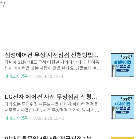
*/
삼성에어컨 무상 사전점검 신청방법과 신청기간
작년에 6월만 돼도 무척 더웠던 기억이 납니다. 한여름
되면 에어컨을 찾는 사람이 많을 텐데요. 남들보다 빠르
게 삼성 에어컨 무상점검 받을수 있도록 신청방법을 안
카테고리 없음
2023. 4. 18. 19:01
내해드리겠습니다. 삼성에어컨 무상점검 신청기간이
얼마남지않아 바쁘신 분들은 아래 "신청 바로가기"를
클릭해 주세요 기후온난화로 인해 여름철 온도가 점점
LG전자 에어컨 사전 무상점검 신청방법
상승하고 에어컨 없이는 여름을 버티기가 힘이 듭니다.
요즘 가정에서 사용하는 에어컨 대부분이 인버터 방식
다가오는 무더워질 여름날씨를 대비해 에어컨 점검을
으로 제작되어 있습니다. 예전처럼 전기세가 많이 나오
서두르셔야겠습니다. 사전 무상점검 기간이 벌써 시작
지 않기 때문에 가정에서도 부담 없이 사용하실 수 있습
되어서 부지런한 분들은 접수를 하셨을 텐데요. LG전자
카테고리 없음
2023. 4. 18. 15:42
니다. 올여름에도 엄청나게 사용할 에어컨을 그대로 사
에서 다가올 여름철을 맞아 에어컨 무상점검 서비스를
용하지 마시고, 켜켜이 쌓여있는 먼지도 없애고, 시원한
제공하고 있으며, 출장비와 점검비를 모두 무료로 이용
바람이 나올 수 있도록 이용료 무료일 때 접수할 수 있
할 수 있습니다. 접수시기에 잘 맞춰 글을 확인하고 계
이마트휴무일 4월,5월 전국지점 1분만에찾기