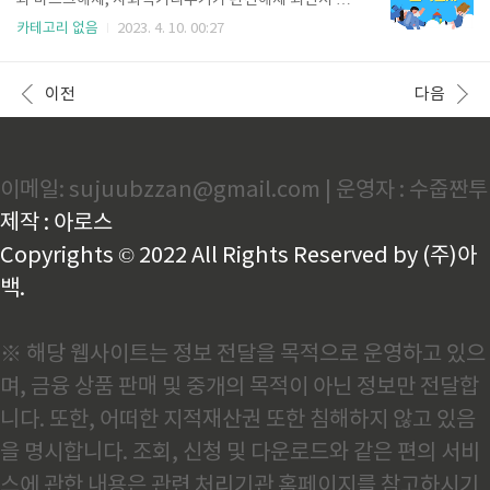
과 마스크해제, 사회적거리두기가 완전해제 되면서 다
한도의 교통마일리지를 지급하는 사업입니다. 1. 신청
양한 행사가 열리고 있습니다. 2023년 어린이날 전국
카테고리 없음
2023. 4. 10. 00:27
기간 ◈ 2023.3.28(화) 10시 ~ 2023.5.31(수) 17시까
행사를 미리확인해보시고, 바로 예약까지 준비해보세
지입니다. 2. 신청방법 서울시 교통비지원사업은 사용
요 먼저 5월 달력을 먼저 보겠습니다. 근로자의 날을 시
하고 있는 교통카드에 따라 교통마일리지를 지급합니
작으로 5월 1일(월) ~ 5월 7일(일)까지 일주일간 긴 연
이전
다음
다. 티..
휴가 가능합니다. 또한 5/27일(토) 부처님오신날이 대
체공휴일 확정여부도 초유의 관심사입니다. 2023년 5
월 전국 어린이날 행사에 대해서 한눈에 확인할 수 있도
록 안내해 드리겠습니다. 나들이 계획 잘 세워서 행복한
이메일: sujuubzzan@gmail.com | 운영자 : 수줍짠투
가정의 달이 되었으면 합니다. 1. 국제어린이마라톤(서
울. 경기/세종/전주/대구/부산) 2023년 어린이날 행사
제작 : 아로스
중에 국제 어린이마라톤(세이브 더칠드런)이 열립니다.
행사..
Copyrights © 2022 All Rights Reserved by (주)아
백.
※ 해당 웹사이트는 정보 전달을 목적으로 운영하고 있으
며, 금융 상품 판매 및 중개의 목적이 아닌 정보만 전달합
니다. 또한, 어떠한 지적재산권 또한 침해하지 않고 있음
을 명시합니다. 조회, 신청 및 다운로드와 같은 편의 서비
스에 관한 내용은 관련 처리기관 홈페이지를 참고하시기