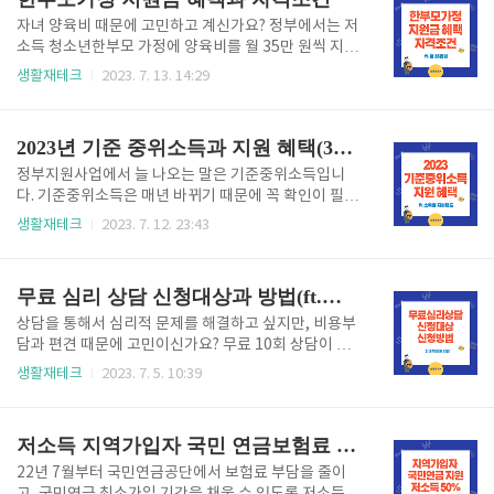
다. 이 기준보..
를 통해 빠르게 서울형 육아휴직 장려금 신청하시길 바
랍니다. 육아휴직장려금 신청하기 서울시 육아휴직장
자녀 양육비 때문에 고민하고 계신가요? 정부에서는 저
려금 서울시 육아휴직 장려금이란 서울시가 내 아이를
소득 청소년한부모 가정에 양육비를 월 35만 원씩 지원
직접키우는 환경을 만들기 위해서 육아휴직하는 부모
을 하고 있습니다. 자립촉진수당 월 10만 원과 학습지
생활재테크
2023. 7. 13. 14:29
를 위해 만든 제도입니다. 실제 육아휴직을 사용하면 통
원을 위해 연간 154만 원도 지원이 됩니다. 한부모가정
상임금의 80%(상한액 150만원)까지만 받기 때문에
지원금 혜택과 받기 위한 자격조건은 어떤지 확인해 보
경제적인 문제로 육아휴직 사용이 어려운경우가 많습
겠습니다. 2023년에 신규 민생지원제도인 저소득 청소
2023년 기준 중위소득과 지원 혜택(30%~200%)
니다. 서울시는 서울형 육아휴직장려금을 첫..
년한부모가족 지원한는 사업에 대한 자료입니다. 신규
지원제도로 문턱은 낮고, 지원금은 크게 받을수 있는 혜
정부지원사업에서 늘 나오는 말은 기준중위소득입니
택 놓치지 않도록 바로 확인해주시길 바랍니다. 지원금
다. 기준중위소득은 매년 바뀌기 때문에 꼭 확인이 필요
신청 바로가기 한부모가정 조건 한부모가정 자격조건
합니다. 2023년 30%~200%까지 기준중위소득과 지
생활재테크
2023. 7. 12. 23:43
은 지원대상 가구원 본인이 생계와 주거를 같이하는 경
원혜택까지 꼼꼼히 알아보겠습니다. 기준중위소득이
우가 원칙입니다. 부 또는 모가 주민등록상 주소와 일치
란? 기준중위소득이란 국민 가구 소득의 중간값이라고
하지 않더라도 양육의 연장으로 보아 한부모 가정 혜택
보면 됩니다. 기준중위소득을 구하는 이유는 정부에서
무료 심리 상담 신청대상과 방법(ft.청년마음건강 바우처 지원사업)
을 제공받을 수 있습니다. ..
하는 복지지원사업에서 혜택을 받을 수 있는 수급자 선
정기준에 활용하기 위해서입니다. 기준 중위소득 50%
상담을 통해서 심리적 문제를 해결하고 싶지만, 비용부
구간 아래로는 기초생활수급자를 정하게 되며 생계급
담과 편견 때문에 고민이신가요? 무료 10회 상담이 가
여, 의료급여, 주거급여, 교육급여 대상자를 선정하게
능한 청년 마음 건강 바우처 지원사업에 대해서 신청대
생활재테크
2023. 7. 5. 10:39
됩니다. 그 밖에 기준 중위소득 구간에 따라 각종 지원
상과 신청방법을 자세히 알아보겠습니다. 사회적으로
금을 나누게 됩니다. 2023년 현재 우리가정의 기준중
요즘 우울감 등 청년들의 정신건강에 적신호가 켜지면
위소득 어디쯤에 해당되는지 꼭 알아야 하기 때문에 대
서 정부에서 마련한 대책으로 전문심리상담등 맞춤형
저소득 지역가입자 국민 연금보험료 50%지원
상자확인 방법은 글을 끝까지 읽으시면 확인..
서비스 10종을 제공하며 최대 70만원까지 지원한다고
하니 관심있는 분들은 바로 신청하시길 바랍니다. 지원
22년 7월부터 국민연금공단에서 보험료 부담을 줄이
대상 지원대상은 출생연도 기준으로 만 19세 이상 34