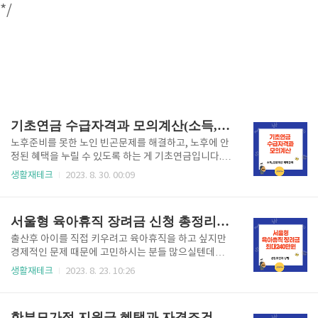
*/
기초연금 수급자격과 모의계산(소득,금융재산 제외)
노후준비를 못한 노인 빈곤문제를 해결하고, 노후에 안
정된 혜택을 누릴 수 있도록 하는 게 기초연금입니다.
만 65세이상이면 나라에서 지원해 주는 기초연금을 받
생활재테크
2023. 8. 30. 00:09
을 수 있습니다. 만 65세 생일이 속하는 달의 1개월 전
부터 신청이 가능합니다. 기초연금 대상여부 확인을 원
하시면 아래 '기초연금 대상여부 확인하기'를 이용해주
서울형 육아휴직 장려금 신청 총정리(최대240만원)
시기 바랍니다. 기초연금 대상여부 확인하기 기초연금
선정기준액 기초연금은 만65세이상 국내거주하는 대
출산후 아이를 직접 키우려고 육아휴직을 하고 싶지만
한민국 국민이며, 가구의 소득인정액이 선정기준액 이
경제적인 문제 때문에 고민하시는 분들 많으실텐데요 .
하인 분들께 드리는 연금입니다. (가구소득인정액 < 선
23년 9월부터는 서을시에 거주하는 육아휴직 부모라면
생활재테크
2023. 8. 23. 10:26
정기준액 이하) 구분 단독가구 부부가구 선정기준액 2,
최대 240만원까지 장려금을 받을수 있게 됩니다. 서울
020,000원 3,232,000 기초연금 선정기준액은 단독가
형 육아휴직 장려금 지원대상과 신청방법 자세히 살펴
구는 2,020,000원이고 부부가구는 3,232,000원입니
보겠습니다. 9월1일부터 접수가 시작되오니 아래 링크
한부모가정 지원금 혜택과 자격조건