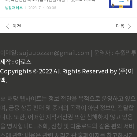
고, 국민연금 최소가입 기간을 채울 수 있도록 저소득
세 이하 청년을 대상, 소득(재산) 기준 없이 누구나 가능
지역가입자 국민 연금보험료 지원제도를 시작했습니
생활재테크
2023. 7. 4. 00:06
합니다. ※ 2023년 기준 1989.1.1~2004.12.31 출생
다. 보험료 50%를 1년간 최대 54만원 지원제도를 알아
한자 ▶ 단, 우선순위가 있습니다. ① 1순위 : 자립준비
보겠습니다. 납부예외자가 국민연금을 다시 납부하게
청년(아동복지시설 등에서 만 18세 이상 만기 퇴소하거
되면 보험료 지원을 해주는 제도이며, 신청자의 대부분
이전
다음
나 연장보..
이 지원 최대한도인 월 45,000원(연간 54만 원)을 지원
받았습니다. 대상자이거나 고려 중이라면 아래 링크를
통해서 신청하시길 바랍니다. 저소득 지역가입자 국민
연금 지원대상과 신청방법을 자세히 알아보겠습니다.
이메일: sujuubzzan@gmail.com | 운영자 : 수줍짠투
지원대상 저소득 지역가입자 국민연금 지원대상은 다
음과 같습니다. 1. 국민연금 지역가입자 납부예외자 중
제작 : 아로스
보험료 납부를 재개한 자 지역가입자 납부 예외자는 세
가지 경우입니다. 사업을 중단한 경..
Copyrights © 2022 All Rights Reserved by (주)아
백.
※ 해당 웹사이트는 정보 전달을 목적으로 운영하고 있으
며, 금융 상품 판매 및 중개의 목적이 아닌 정보만 전달합
니다. 또한, 어떠한 지적재산권 또한 침해하지 않고 있음
을 명시합니다. 조회, 신청 및 다운로드와 같은 편의 서비
스에 관한 내용은 관련 처리기관 홈페이지를 참고하시기